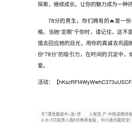
探索，继续成长。让你的魅力成为一种
78分的男生，你们拥有的🔥是一
格。当她“定眼”于你时，请记住，这不
值去回应她的目光，用你的真诚去巩固
份“78分”的吸引力，在时间的沉淀中
爱。
活动：【
hKszRFt4WyWwhC373uUSCF
平?潭发展盘中<涨>停
人保资.产-中铁诺德持
2<8>5只股票入围9月券商金股，中兴通讯最受宠