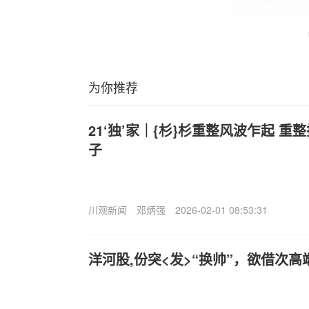
为你推荐
21‘独’家｜{杉}杉重整风波乍起 
子
川观新闻
邓炳强
2026-02-01 08:53:31
洋河股,份突<发>“换帅”，欲借次