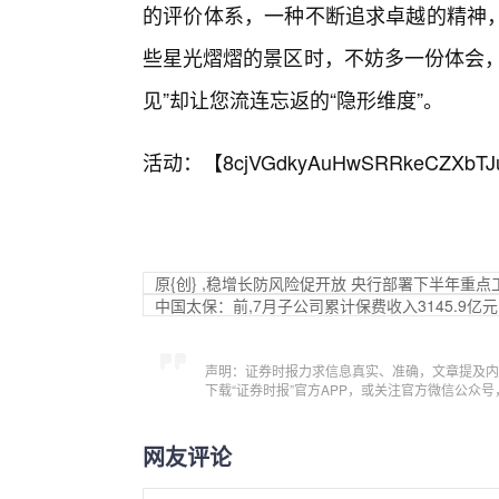
的评价体系，一种不断追求卓越的精神
些星光熠熠的景区时，不妨多一份体会，少一份t
见”却让您流连忘返的“隐形维度”。
活动：【
8cjVGdkyAuHwSRRkeCZXbTJ
原{创} ,稳增长防风险促开放 央行部署下半年重点
中国太保：前,7月子公司累计保费收入3145.9亿元
声明：证券时报力求信息真实、准确，文章提及内
下载“证券时报”官方APP，或关注官方微信公众
网友评论