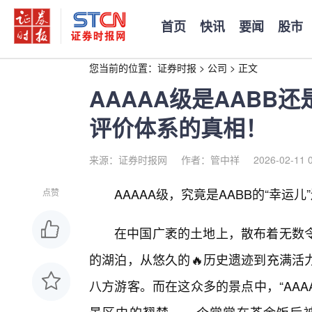
首页
快讯
要闻
股市
您当前的位置：
证券时报
>
公司
>
正文
AAAAA级是AABB
评价体系的真相！
来源：证券时报网
作者：管中祥
2026-02-11 
AAAAA级，究竟是AABB的“幸运儿
点赞
在中国广袤的土地上，散布着无数
的湖泊，从悠久的🔥历史遗迹到充满活
八方游客。而在这众多的景点中，“AA