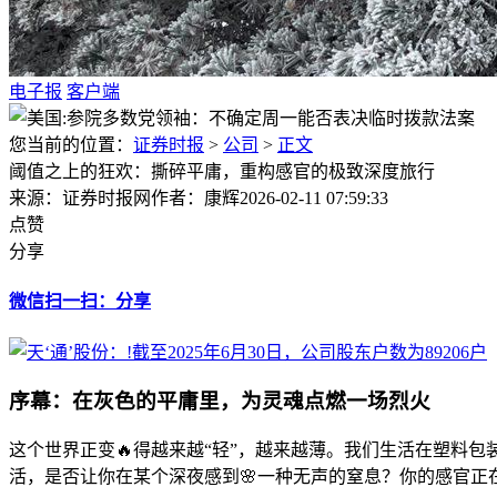
电子报
客户端
您当前的位置：
证券时报
>
公司
>
正文
阈值之上的狂欢：撕碎平庸，重构感官的极致深度旅行
来源：证券时报网
作者：康辉
2026-02-11 07:59:33
点赞
分享
微信扫一扫：分享
序幕：在灰色的平庸里，为灵魂点燃一场烈火
这个世界正变🔥得越来越“轻”，越来越薄。我们生活在塑料包
活，是否让你在某个深夜感到🌸一种无声的窒息？你的感官正