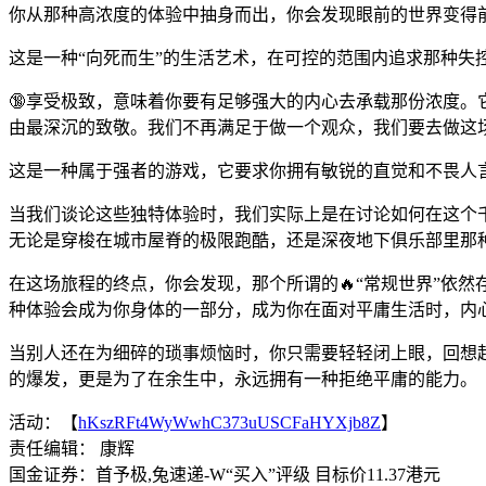
你从那种高浓度的体验中抽身而出，你会发现眼前的世界变得
这是一种“向死而生”的生活艺术，在可控的范围内追求那种失
🔞享受极致，意味着你要有足够强大的内心去承载那份浓度。它
由最深沉的致敬。我们不再满足于做一个观众，我们要去做这
这是一种属于强者的游戏，它要求你拥有敏锐的直觉和不畏人
当我们谈论这些独特体验时，我们实际上是在讨论如何在这个千
无论是穿梭在城市屋脊的极限跑酷，还是深夜地下俱乐部里那
在这场旅程的终点，你会发现，那个所谓的🔥“常规世界”依
种体验会成为你身体的一部分，成为你在面对平庸生活时，内
当别人还在为细碎的琐事烦恼时，你只需要轻轻闭上眼，回想
的爆发，更是为了在余生中，永远拥有一种拒绝平庸的能力。
活动：【
hKszRFt4WyWwhC373uUSCFaHYXjb8Z
】
责任编辑： 康辉
国金证券：首予极,兔速递-W“买入”评级 目标价11.37港元