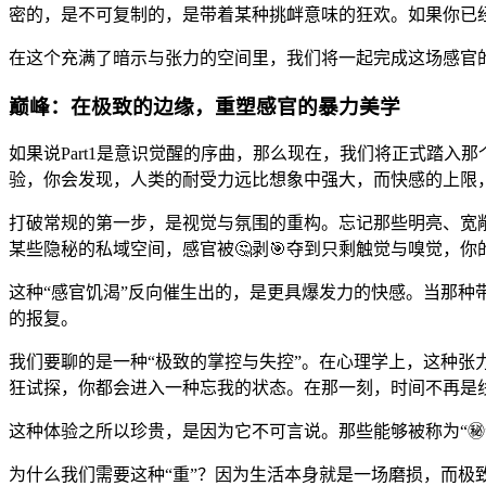
密的，是不可复制的，是带着某种挑衅意味的狂欢。如果你已
在这个充满了暗示与张力的空间里，我们将一起完成这场感官
巅峰：在极致的边缘，重塑感官的暴力美学
如果说Part1是意识觉醒的序曲，那么现在，我们将正式踏入
验，你会发现，人类的耐受力远比想象中强大，而快感的上限
打破常规的第一步，是视觉与氛围的重构。忘记那些明亮、宽
某些隐秘的私域空间，感官被🤔剥🎯夺到只剩触觉与嗅觉，
这种“感官饥渴”反向催生出的，是更具爆发力的快感。当那
的报复。
我们要聊的是一种“极致的掌控与失控”。在心理学上，这种张
狂试探，你都会进入一种忘我的状态。在那一刻，时间不再是
这种体验之所以珍贵，是因为它不可言说。那些能够被称为“㊙
为什么我们需要这种“重”？因为生活本身就是一场磨损，而极