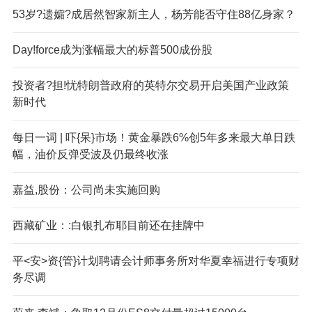
53岁?遗孀?成居然智家新主人，杨芳能否守住88亿身家？
Day!force成为涨幅最大的标普500成份股
投资者?担!忧特朗普政府的英特尔交易开启美国产业政策
新时代
每日一词 | 吓{呆}市场！黄金暴跌6%创5年多来最大单日跌
幅，油价反弹受波及仍最终收涨
嘉益,股份：公司尚未实施回购
西藏矿业：:白银扎布耶目前还在挂牌中
平<安>资{管}计划聘请会计师事务所对华夏幸福进行专项财
务尽调