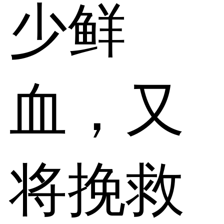
少鲜
血，又
将挽救