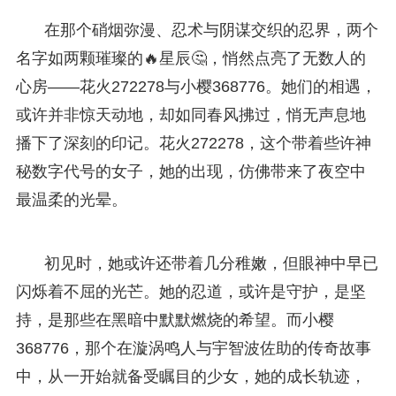
在那个硝烟弥漫、忍术与阴谋交织的忍界，两个
名字如两颗璀璨的🔥星辰🤔，悄然点亮了无数人的
心房——花火272278与小樱368776。她们的相遇，
或许并非惊天动地，却如同春风拂过，悄无声息地
播下了深刻的印记。花火272278，这个带着些许神
秘数字代号的女子，她的出现，仿佛带来了夜空中
最温柔的光晕。
初见时，她或许还带着几分稚嫩，但眼神中早已
闪烁着不屈的光芒。她的忍道，或许是守护，是坚
持，是那些在黑暗中默默燃烧的希望。而小樱
368776，那个在漩涡鸣人与宇智波佐助的传奇故事
中，从一开始就备受瞩目的少女，她的成长轨迹，