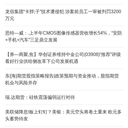
龙佰集团“卡脖;子”技术遭侵犯 涉案前员工一审被判罚3200
万元
思特—威：.上半年CMOS图像传感器营收增长54%，“安防
+手机+汽车”三足鼎立发展
【券—商聚,焦】华创证券维持中金公司(03908)“推荐”评级
看好行业供给侧改革下公司发展机遇
东{海}期货股指策略报告|政策预期与资金推动，股指期货
机会与风险并存
瑞.达期货：硅铁震荡偏弱运行对待
美联储降息!板上钉钉？美银：美元空头将卷土重来 欧元多
头蓄势待发