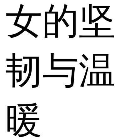
女的坚
韧与温
暖