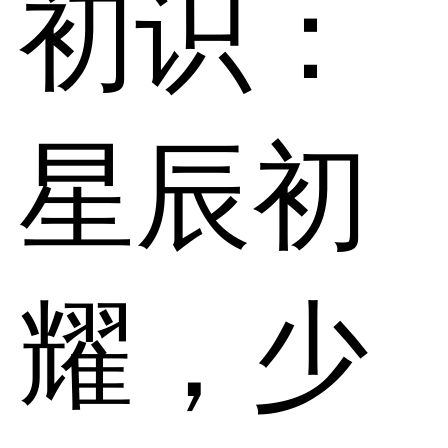
初识：
星辰初
耀，少