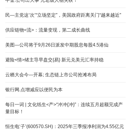
中金:公司出大事 元老级人物失联！
民—主党这‘次’“立场坚定”，美国政府距离关门“越来越近”
供应链物<流>：流量变现，第二成长曲线
美图—公司将于9月26日派发中期股息每股4.5港仙
避险<情>绪主导早盘交{易} 新元兑美元汇率持稳
云栖大会今—开幕; 生态链上市公司抢滩布局
银行网.点增减应以便民为本
每日一词 | 文化纸生<产>“冲冲{冲}”：连续五月超额完成产
量目标！
恒生电‘子’(600570.SH)：2025年三季报净利润为4.55亿元