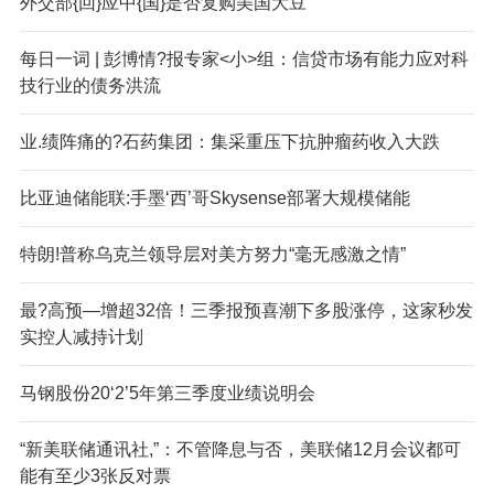
外交部{回}应中{国}是否复购美国大豆
每日一词 | 彭博情?报专家<小>组：信贷市场有能力应对科
技行业的债务洪流
业.绩阵痛的?石药集团：集采重压下抗肿瘤药收入大跌
比亚迪储能联:手墨‘西’哥Skysense部署大规模储能
特朗!普称乌克兰领导层对美方努力“毫无感激之情”
最?高预—增超32倍！三季报预喜潮下多股涨停，这家秒发
实控人减持计划
马钢股份20‘2’5年第三季度业绩说明会
“新美联储通讯社,”：不管降息与否，美联储12月会议都可
能有至少3张反对票