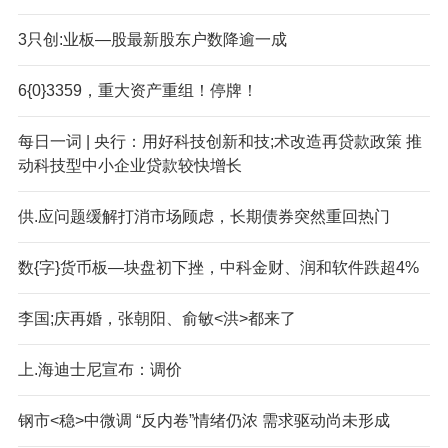
3只创:业板—股最新股东户数降逾一成
6{0}3359，重大资产重组！停牌！
每日一词 | 央行：用好科技创新和技;术改造再贷款政策 推
动科技型中小企业贷款较快增长
供.应问题缓解打消市场顾虑，长期债券突然重回热门
数{字}货币板—块盘初下挫，中科金财、润和软件跌超4%
李国;庆再婚，张朝阳、俞敏<洪>都来了
上.海迪士尼宣布：调价
钢市<稳>中微调 “反内卷”情绪仍浓 需求驱动尚未形成