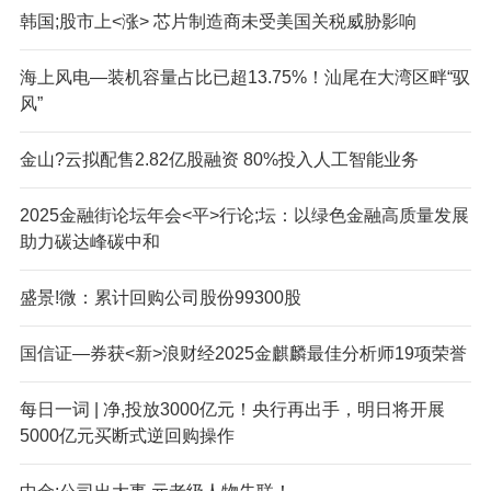
韩国;股市上<涨> 芯片制造商未受美国关税威胁影响
海上风电—装机容量占比已超13.75%！汕尾在大湾区畔“驭
风”
金山?云拟配售2.82亿股融资 80%投入人工智能业务
2025金融街论坛年会<平>行论;坛：以绿色金融高质量发展
助力碳达峰碳中和
盛景!微：累计回购公司股份99300股
国信证—券获<新>浪财经2025金麒麟最佳分析师19项荣誉
每日一词 | 净,投放3000亿元！央行再出手，明日将开展
5000亿元买断式逆回购操作