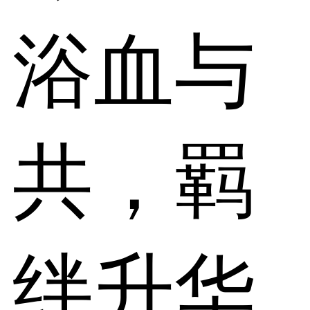
浴血与
共，羁
绊升华