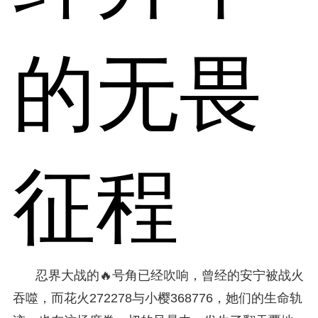
的无畏
征程
忍界大战的🔥号角已经吹响，曾经的安宁被战火
吞噬，而花火272278与小樱368776，她们的生命轨