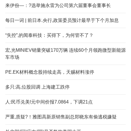
来伊份—：?选举施永雷为公司第六届董事会董事长
每日一词 | 前日本.央行,政策委员预计最早于下个月加息
“失控”,的闻泰科技：买得下，为何管不了？
宏,光MINIEV销量突破170万辆 连续60个月领跑微型新能源
车市场
PE.EK材料概念股持续走高，天赐材料涨停
多只:高,位股回调 上海建工跌停
人:民币兑美!元中间价报7.0864，下调21点
严重,质疑?！雅图高新原销售副总郑晓东有偷逃税嫌疑