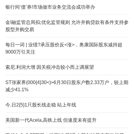
银行间‘债’券!市场做市业务交流会成功举办
金!融监管总局拟;优化监管规则 允许并购贷款有条件支持参
股型并购交易
每日一词 | 业绩?承压股价反<涨>，奥康国际股东减持超
9000万引关注
索尼.利润大增 因关税冲击较小而上调展望
ST张家界(000{4}30<)>6月30日股东户数2.33万户，较上期
减少41.1%
今.日2{5}1只股长线走稳 站上年线
美国新一代Acela,高铁上线 但速度未有提升