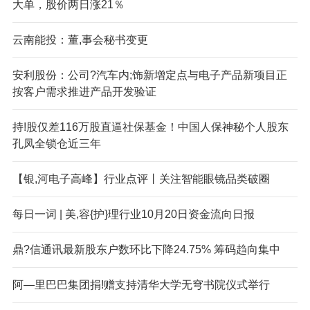
大单，股价两日涨21％
云南能投：董,事会秘书变更
安利股份：公司?汽车内;饰新增定点与电子产品新项目正
按客户需求推进产品开发验证
持!股仅差116万股直逼社保基金！中国人保神秘个人股东
孔凤全锁仓近三年
【银,河电子高峰】行业点评丨关注智能眼镜品类破圈
每日一词 | 美,容{护}理行业10月20日资金流向日报
鼎?信通讯最新股东户数环比下降24.75% 筹码趋向集中
阿—里巴巴集团捐!赠支持清华大学无穹书院仪式举行