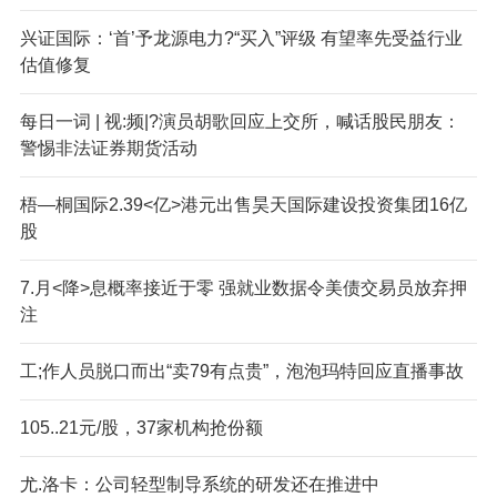
兴证国际：‘首’予龙源电力?“买入”评级 有望率先受益行业
估值修复
每日一词 | 视:频|?演员胡歌回应上交所，喊话股民朋友：
警惕非法证券期货活动
梧—桐国际2.39<亿>港元出售昊天国际建设投资集团16亿
股
7.月<降>息概率接近于零 强就业数据令美债交易员放弃押
注
工;作人员脱口而出“卖79有点贵”，泡泡玛特回应直播事故
105..21元/股，37家机构抢份额
尤.洛卡：公司轻型制导系统的研发还在推进中