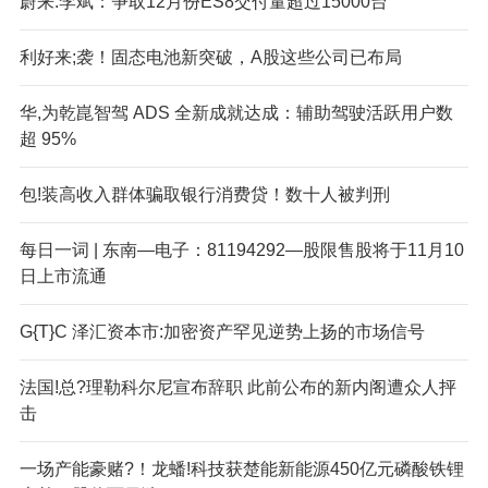
蔚来.李斌：争取12月份ES8交付量超过15000台
利好来;袭！固态电池新突破，A股这些公司已布局
华,为乾崑智驾 ADS 全新成就达成：辅助驾驶活跃用户数
超 95%
包!装高收入群体骗取银行消费贷！数十人被判刑
每日一词 | 东南—电子：81194292—股限售股将于11月10
日上市流通
G{T}C 泽汇资本市:加密资产罕见逆势上扬的市场信号
法国!总?理勒科尔尼宣布辞职 此前公布的新内阁遭众人抨
击
一场产能豪赌?！龙蟠!科技获楚能新能源450亿元磷酸铁锂