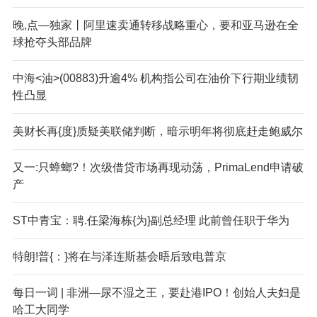
晚,点—独家丨阿里速卖通转移战略重心，要和亚马逊在全
球抢夺头部品牌
中海<油>(00883)升逾4% 机构指公司在油价下行期业绩韧
性凸显
美财长再{度}质疑美联储判断，暗示明年将彻底赶走鲍威尔
又一:只蟑螂?！次级借贷市场再现动荡，PrimaLend申请破
产
ST中青宝：聘.任梁海栋{为}副总经理 此前曾任职于华为
特朗!普{：}将在与泽连斯基会晤后致电普京
每日一词 | 非洲—尿不湿之王，要赴港IPO！创始人夫妇是
哈工大同学