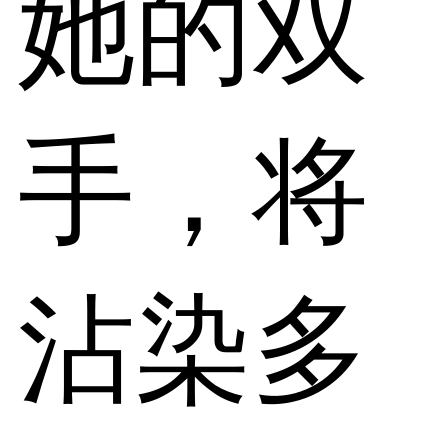
她的双
手，将
沾染多