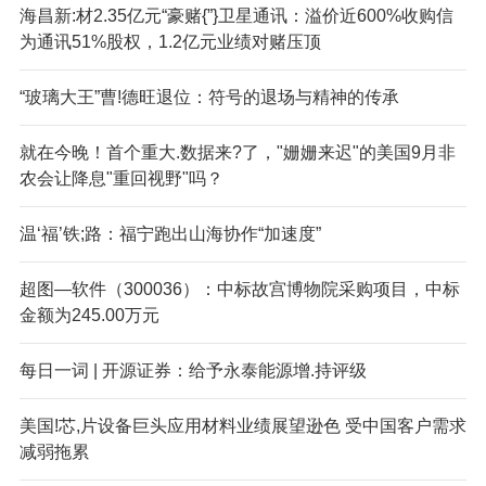
海昌新:材2.35亿元“豪赌{”}卫星通讯：溢价近600%收购信
为通讯51%股权，1.2亿元业绩对赌压顶
“玻璃大王”曹!德旺退位：符号的退场与精神的传承
就在今晚！首个重大.数据来?了，"姗姗来迟"的美国9月非
农会让降息"重回视野"吗？
温‘福’铁;路：福宁跑出山海协作“加速度”
超图—软件（300036）：中标故宫博物院采购项目，中标
金额为245.00万元
每日一词 | 开源证券：给予永泰能源增.持评级
美国!芯,片设备巨头应用材料业绩展望逊色 受中国客户需求
减弱拖累